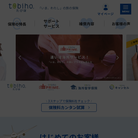
「いま、わたし」の旅の保険
3ステップで保険料をチェック
\
/
保険料カンタン試算
はじめてのお客様