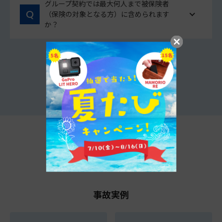
グループ契約では最大何人まで被保険者
（保険の対象となる方）に含められます
か？
他のよくあるご質問をみる
t@biho情報局
事故実例