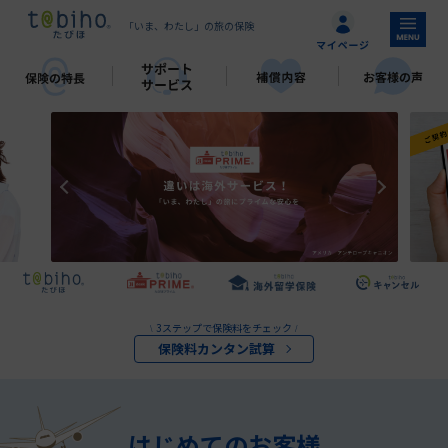
「いま、わたし」の旅の保険
3ステップで保険料をチェック
\
/
保険料カンタン試算
はじめてのお客様