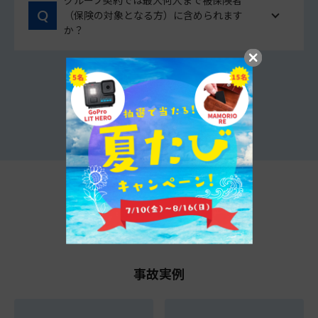
グループ契約では最大何人まで被保険者
（保険の対象となる方）に含められます
か？
他のよくあるご質問をみる
t@biho情報局
事故実例