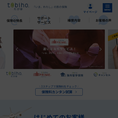
「いま、わたし」の旅の保険
3ステップで保険料をチェック
\
/
保険料カンタン試算
はじめてのお客様