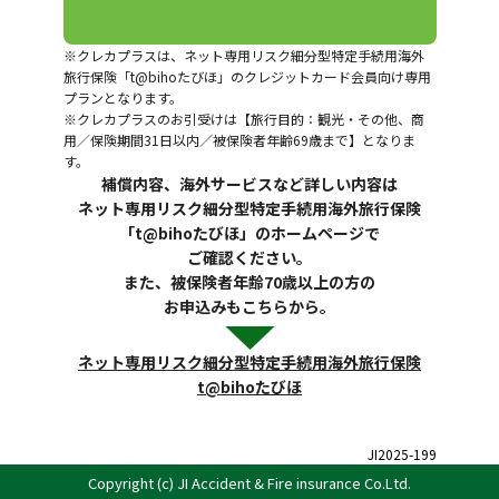
※クレカプラスは、ネット専用リスク細分型特定手続用海外
旅行保険「t@bihoたびほ」のクレジットカード会員向け専用
プランとなります。
※クレカプラスのお引受けは【旅行目的：観光・その他、商
用／保険期間31日以内／被保険者年齢69歳まで】となりま
す。
補償内容、海外サービスなど詳しい内容は
ネット専用リスク細分型特定手続用海外旅行保険
「t@bihoたびほ」のホームページで
ご確認ください。
また、被保険者年齢70歳以上の方の
お申込みもこちらから。
ネット専用リスク細分型特定手続用海外旅行保険
t@bihoたびほ
JI2025-199
Copyright (c) JI Accident & Fire insurance Co.Ltd.