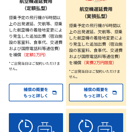
航空機遅延費用
（定額払型）
航空機遅延費用
（実損払型）
搭乗予定の飛行機が6時間以
上の出発遅延、欠航等、搭乗
搭乗予定の飛行機が6時間以
した航空機の着陸地変更によ
上の出発遅延、欠航等、搭乗
り発生した追加出費（宿泊施
した航空機の着陸地変更によ
設の客室料、食事代、交通費
り発生した追加出費（宿泊施
および国際電話料等通信費）
設の客室料、食事代、交通費
を補償
（定額1万円）
および国際電話料等通信費）
を補償
（実費2万円限度）
*ご出発当日はご契約いただけま
せん。
*ご出発当日はご契約いただけま
せん。
補償の概要を
補償の概要を
もっと詳しく
もっと詳しく