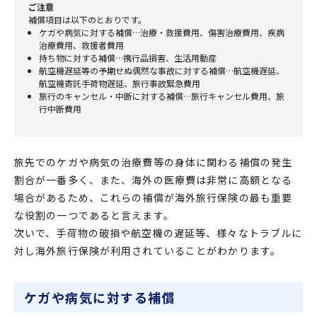
ご注意
補償項目は以下のとおりです。
ケガや病気に対する補償…治療・救援費用、傷害治療費用、疾病
治療費用、救援者費用
持ち物に対する補償…携行品損害、生活用動産
航空機遅延等の予期せぬ偶然な事故に対する補償…航空機遅延、
航空機寄託手荷物遅延、旅行事故緊急費用
旅行のキャンセル・中断に対する補償…旅行キャンセル費用、旅
行中断費用
旅先でのケガや病気の治療費等の身体に関わる補償の発生
割合が一番多く、また、海外の医療費は非常に高額となる
場合があるため、これらの補償が海外旅行保険の最も重要
な役割の一つであると言えます。
次いで、手荷物の破損や航空機の遅延等、様々なトラブルに
対し海外旅行保険が利用されていることがわかります。
ケガや病気に対する補償