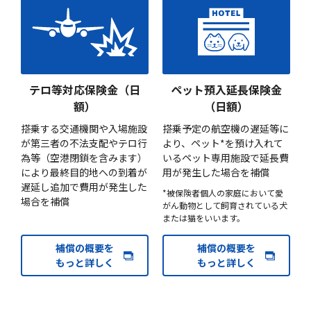
テロ等対応保険金（日
ペット預入延長保険金
額）
（日額）
搭乗する交通機関や入場施設
搭乗予定の航空機の遅延等に
が第三者の不法支配やテロ行
より、ペット*を預け入れて
為等（空港閉鎖を含みます）
いるペット専用施設で延長費
により最終目的地への到着が
用が発生した場合を補償
遅延し追加で費用が発生した
*被保険者個人の家庭において愛
場合を補償
がん動物として飼育されている犬
または猫をいいます。
補償の概要を
補償の概要を
もっと詳しく
もっと詳しく