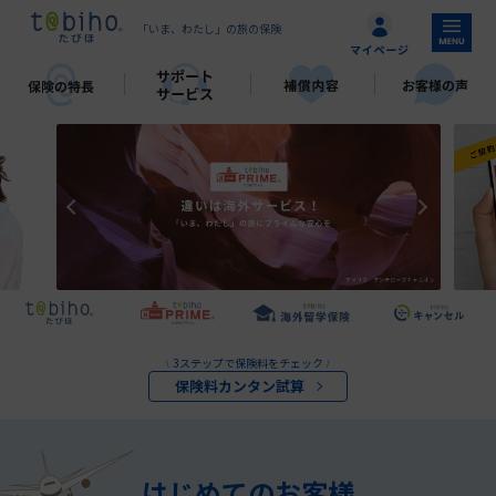
「いま、わたし」の旅の保険
3ステップで保険料をチェック
\
/
保険料カンタン試算
はじめてのお客様