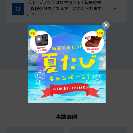
グループ契約では最大何人まで被保険者
（保険の対象となる方）に含められます
か？
他のよくあるご質問をみる
t@biho情報局
事故実例