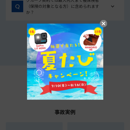
グループ契約では最大何人まで被保険者
（保険の対象となる方）に含められます
か？
他のよくあるご質問をみる
t@biho情報局
事故実例