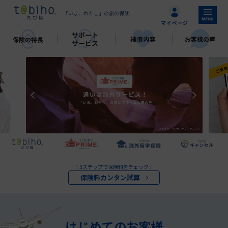
「いま、わたし」の旅の保険
3ステップで保険料をチェック
\
/
保険料カンタン試算
はじめてのお客様