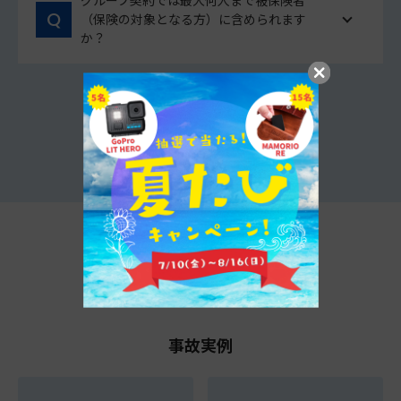
グループ契約では最大何人まで被保険者
（保険の対象となる方）に含められます
か？
他のよくあるご質問をみる
t@biho情報局
事故実例