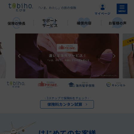
「いま、わたし」の旅の保険
3ステップで保険料をチェック
\
/
保険料カンタン試算
はじめてのお客様