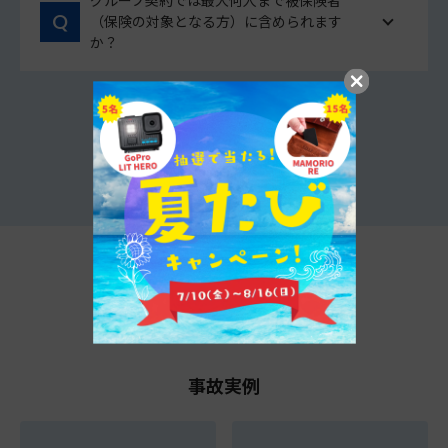
グループ契約では最大何人まで被保険者
（保険の対象となる方）に含められます
か？
他のよくあるご質問をみる
t@biho情報局
事故実例