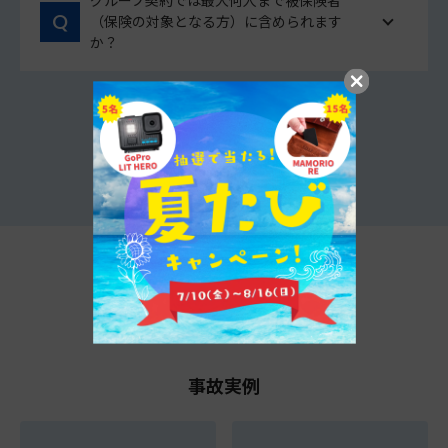
グループ契約では最大何人まで被保険者
（保険の対象となる方）に含められます
か？
他のよくあるご質問をみる
t@biho情報局
事故実例