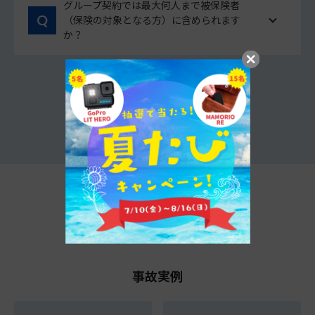
グループ契約では最大何人まで被保険者
（保険の対象となる方）に含められます
か？
他のよくあるご質問をみる
t@biho情報局
事故実例