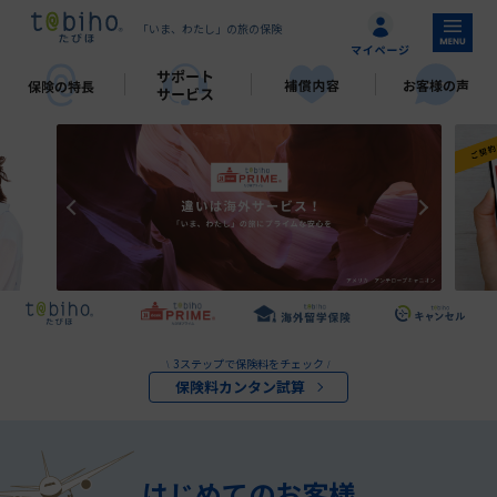
「いま、わたし」の旅の保険
3ステップで保険料をチェック
\
/
保険料カンタン試算
はじめてのお客様